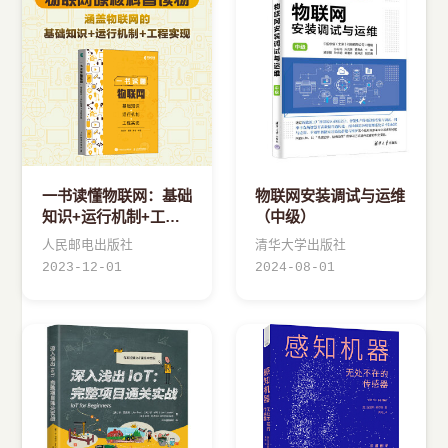
一书读懂物联网：基础
物联网安装调试与运维
知识+运行机制+工程
（中级）
实现
人民邮电出版社
清华大学出版社
2023-12-01
2024-08-01