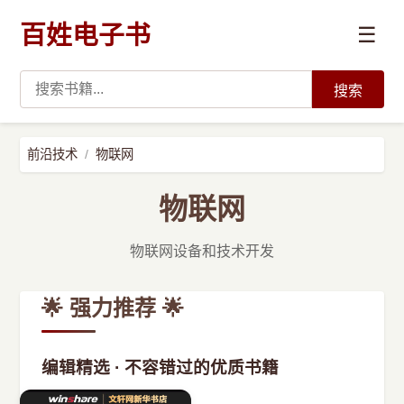
百姓电子书
☰
搜索
›
编程语言
前沿技术
物联网
›
开发技术
物联网
›
数据科学与AI
物联网设备和技术开发
›
系统与运维
🌟 强力推荐 🌟
›
前沿技术
编辑精选 · 不容错过的优质书籍
›
学习路径