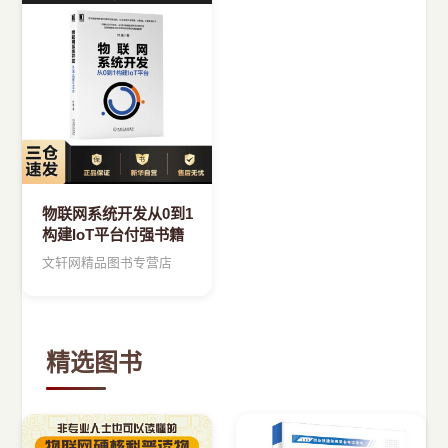
›
其他资源
物联网系统开发从0到1
构建IoT平台付强书籍
文轩网精品图书专营店
精选图书