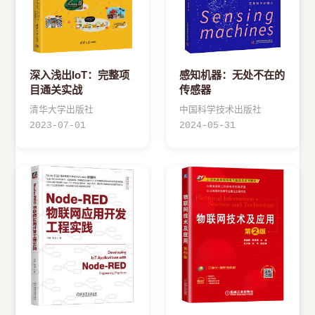
深入浅出IoT：完整项
感知机器：无处不在的
目通关实战
传感器
清华大学出版社
中国科学技术出版社
2023-07-01
2024-05-31