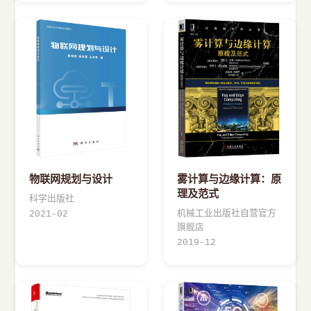
物联网规划与设计
雾计算与边缘计算：原
理及范式
科学出版社
机械工业出版社自营官方
2021-02
旗舰店
2019-12