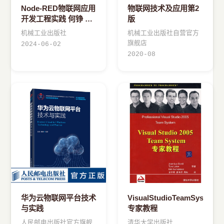
Node-RED物联网应用
物联网技术及应用第2
开发工程实践 何铮 朱
版
迪
机械工业出版社
机械工业出版社自营官方
旗舰店
2024-06-02
2020-08
华为云物联网平台技术
VisualStudioTeamSystem
与实践
专家教程
人民邮电出版社官方旗舰
清华大学出版社