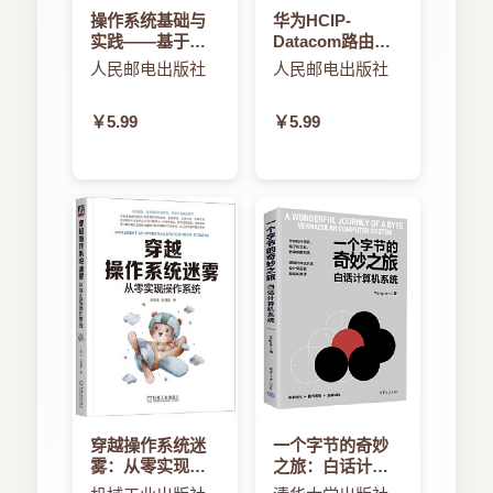
6．3 登录和快速用户切换 练习6．1 管理
操作系统基础与
华为HCIP-
用户账户 练习6．2 创建受管理的用户账户
实践——基于
Datacom路由交
课程7 用户个人文件夹 参考7．1 个人文
openEuler平台
换学习指南
人民邮电出版社
人民邮电出版社
件夹的内容 参考7．2 删除用户账户 参考
7．3 迁移和恢复个人文件夹 练习7．1 恢
￥5.99
￥5.99
复已删除的用户账户 课程8 系统安全 参考
8．1 用户账户安全 参考8．2 账户密码
参考8．3 重设密码 参考8．4 系统安全设
置 参考8．5 固件密码 练习8．1 在 OS X
恢复系统中重设账户密码 练习8．2 重设账
户密码 练习8．3 同步钥匙串密码 练习8．
4 使用固件密码 课程9 钥匙串管理 参考
9．1 钥匙串系统 参考9．2 钥匙串管理
参考9．3 iCloud 钥匙串 练习9．1 管理钥
匙串
第3篇 文件系统课程10 文件系统和存储
参考10．1 文件系统组成 参考10．2 管理
穿越操作系统迷
一个字节的奇妙
雾：从零实现操
之旅：白话计算
文件系统 参考10．3 装载、卸载和推出 练
作系统
机系统