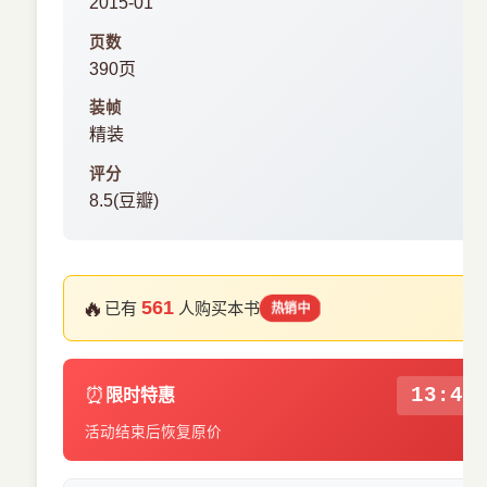
2015-01
页数
390页
装帧
精装
评分
8.5(豆瓣)
🔥
561
已有
人购买本书
热销中
⏰
13:43
限时特惠
活动结束后恢复原价