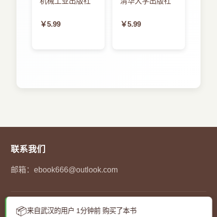
机械工业出版社
清华大学出版社
习10．1 将磁盘进行动态重新分区 练习
10．2 抹掉磁盘并进行分区 练习10．3 检
￥5.99
￥5.99
验磁盘推出 练习10．4 加密宗卷 练习10．
5 安全抹掉磁盘数据 课程11 FileVault 2
参考11．1 FileVault 2 技术 参考11．2 启
用 FileVault 2 参考11．3 FileVault 2 恢复
练习11．1 启用 FileVault 2 练习11．2 重
新启动由FileVault 2保护的系统 练习11．3
使用 FileVault 2 恢复密钥 练习11．4 关闭
FileVault 2 课程12 权限和共享 参考12．
1 文件系统权限 参考12．2 共享权限 参
考12．3 管理权限 练习12．1 创建带有默
认权限的项目 练习12．2 测试权限更改 课
联系我们
程13 文件系统故障诊断 参考13．1 检查
邮箱：
ebook666@outlook.com
文件系统 参考13．2 诊断分区和宗卷 参考
13．3 文件系统权限故障诊断 练习13．1
检查本地存储设备 练习13．2 在目标磁盘
模式下修复分区和宗卷 练习13．3 在 OS X
© 2023
百姓电子书
- 您的在线图书馆. 保留所有权利.
📦
来自武汉的用户 1分钟前 购买了本书