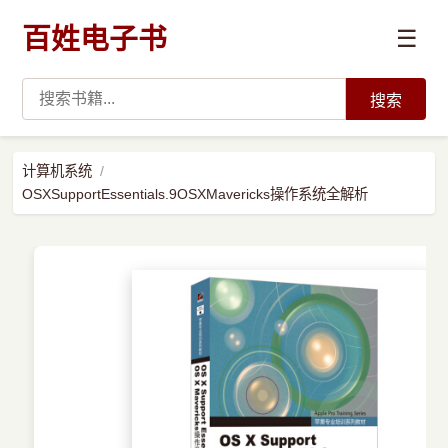
百姓电子书
☰
搜索
›
编程语言
计算机系统
OSXSupportEssentials.9OSXMavericks操作系统全解析
›
开发技术
›
数据科学与AI
›
系统与运维
›
前沿技术
›
学习路径