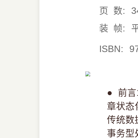
页 数:
3
装 帧:
ISBN:
9
●
前言
章状态
传统数
事务型