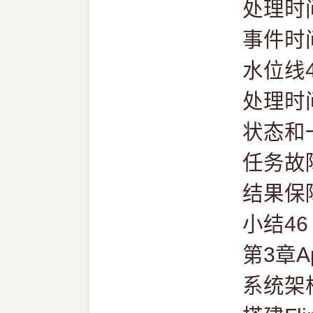
处理时
事件时
水位线4
处理时
状态和
任务故
结果保
小结46
第3章Ap
系统架