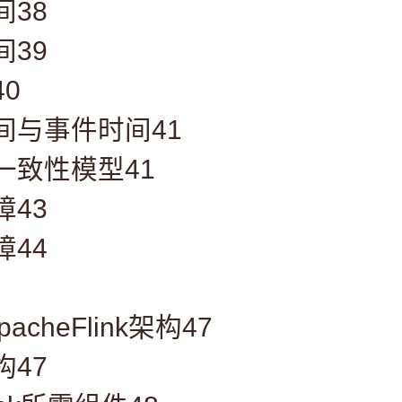
间38
间39
0
间与事件时间41
一致性模型41
障43
障44
acheFlink架构47
构47