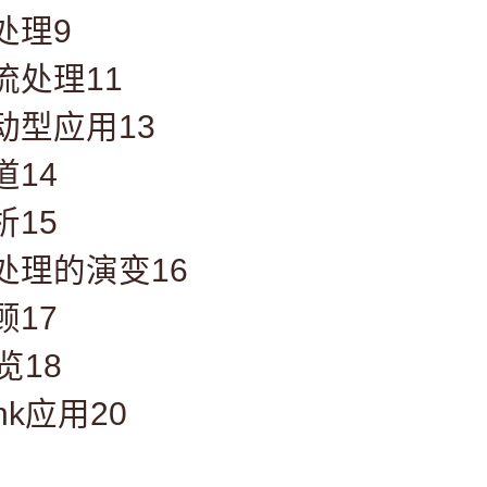
处理9
流处理11
动型应用13
道14
析15
处理的演变16
顾17
快览18
nk应用20