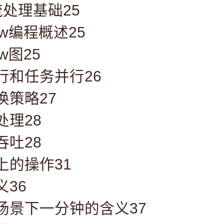
流处理基础25
low编程概述25
ow图25
行和任务并行26
换策略27
处理28
吞吐28
上的操作31
义36
场景下一分钟的含义37