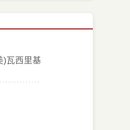
,(美)瓦西里基