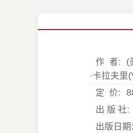
作 者:
(
·卡拉夫里(Va
定 价:
8
出 版 社:
出版日期