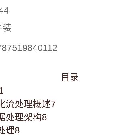
44
平装
787519840112
1
化流处理概述7
据处理架构8
处理8