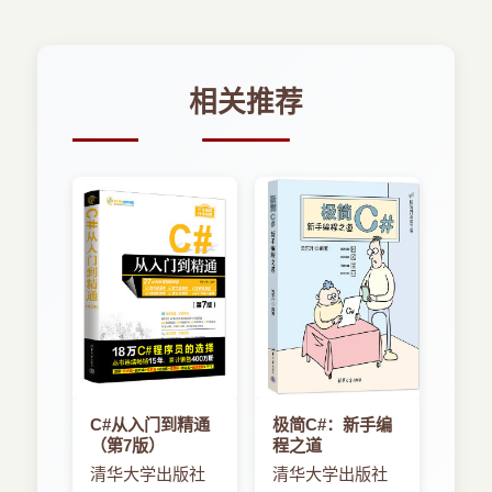
1．5 小结 15
第二部分 从C# 2到C#5
第 2章 C# 2 18
相关推荐
2．1 泛型 18
2．1．1 示例：泛型诞生前的集合 19
2．1．2 泛型降临 21
2．1．3 泛型的适用范围 25
2．1．4 方法类型实参的类型推断 26
2．1．5 类型约束 28
2．1．6 default运算符和typeof运算符 30
2．1．7 泛型类型初始化与状态 32
2．2 可空值类型 34
2．2．1 目标：表达信息的缺失 34
2．2．2 CLR和framework的支持：
Nullable结构体 35
C#从入门到精通
极简C#：新手编
2．2．3 语言层面支持 38
（第7版）
程之道
2．3 简化委托的创建 43
清华大学出版社
清华大学出版社
2．3．1 方法组转换 43