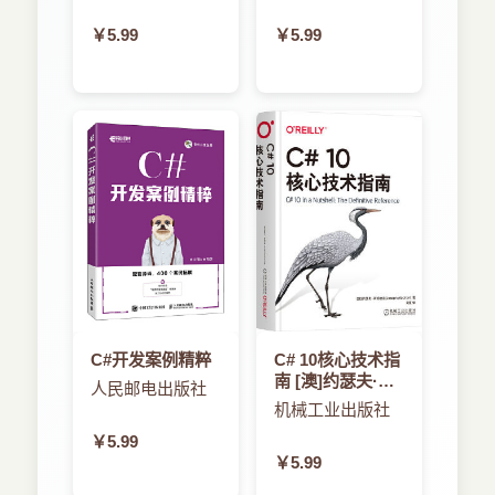
2．3．2 匿名方法 44
￥5.99
￥5.99
2．3．3 委托的兼容性 45
2．4 迭代器 46
2．4．1 迭代器简介 47
2．4．2 延迟执行 48
2．4．3 执行yield语句 49
2．4．4 延迟执行的重要性 50
2．4．5 处理finally块 51
2．4．6 处理finally的重要性 53
2．4．7 迭代器实现机制概览 54
2．5 一些小的特性 58
2．5．1 局部类型 59
2．5．2 静态类 60
C#开发案例精粹
C# 10核心技术指
南 [澳]约瑟夫·阿
2．5．3 属性的getter/setter访问分离 61
人民邮电出版社
坝哈瑞
机械工业出版社
2．5．4 命名空间别名 61
2．5．5 编译指令 63
￥5.99
￥5.99
2．5．6 固定大小的缓冲区 64
2．5．7 InternalsVisibleTo 65