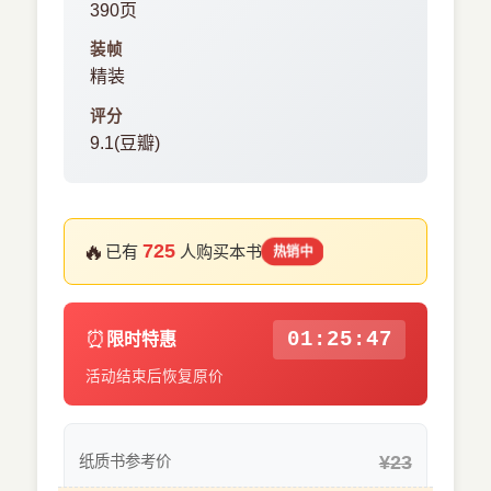
390页
装帧
精装
评分
9.1(豆瓣)
🔥
725
已有
人购买本书
热销中
⏰
01:25:46
限时特惠
活动结束后恢复原价
¥23
纸质书参考价