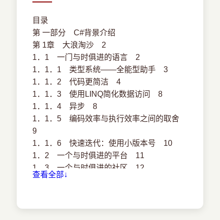
目录
第 一部分 C#背景介绍
第 1章 大浪淘沙 2
1．1 一门与时俱进的语言 2
1．1．1 类型系统——全能型助手 3
1．1．2 代码更简洁 4
1．1．3 使用LINQ简化数据访问 8
1．1．4 异步 8
1．1．5 编码效率与执行效率之间的取舍
9
1．1．6 快速迭代：使用小版本号 10
1．2 一个与时俱进的平台 11
1．3 一个与时俱进的社区 12
查看全部↓
1．4 一本与时俱进的好书 13
1．4．1 内容详略得当 13
1．4．2 使用Noda Time作为示例 14
1．4．3 术语选择 14