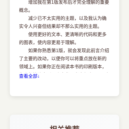
增加我在第1版发布后才完全理解的重要
2．1 本章简介
概念。
2．2 绑定基础
减少已不太实用的主题，以及我认为确
2．3 复制后修改
实令人兴奋但结果却不那么实用的主题。
2．4 对象大小
使用更好的文本、更清晰的代码和更多
2．5 原位修改
的图表，使内容更易于理解。
2．6 解除绑定和垃圾回收
如果你熟悉第1版，就会发现此前言介绍
2．7 小测验答案
了主要的改动，以便你可以将重点放在新的
第3章 向量
领域上。如果你正在阅读本书的印刷版本，
3．1 本章简介
你会很快注意到一个变化：书中包含了100多
查看全部↓
3．2 原子向量
个新图表。
3．3 属性
本版中的另一个重大变化是使用了新的
3．4 S3原子向量
添加包，尤其是rlang（http：//rlang.r-
3．5 列表
lib.org），它为低级数据结构和操作提供了
3．6 数据框和tibble
干净的接口。第1版几乎完全使用了基础包的
3．7 NULL
R函数，这给教学带来了挑战，因为许多函
3．8 小测验答案