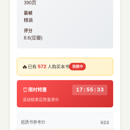
390页
装帧
精装
评分
8.6(豆瓣)
🔥
572
已有
人购买本书
热销中
⏰
17:55:33
限时特惠
活动结束后恢复原价
¥23
纸质书参考价