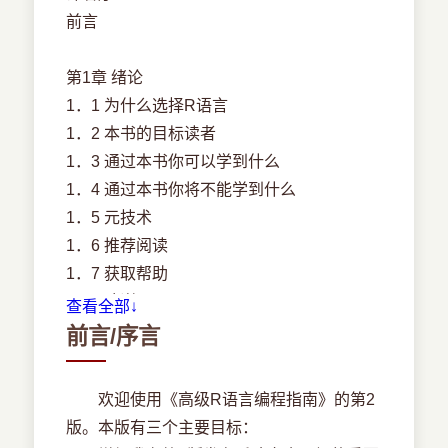
前言
第1章 绪论
1．1 为什么选择R语言
1．2 本书的目标读者
1．3 通过本书你可以学到什么
1．4 通过本书你将不能学到什么
1．5 元技术
1．6 推荐阅读
1．7 获取帮助
1．8 致谢
查看全部↓
1．9 约定
前言/序言
1．10 声明
欢迎使用《高级R语言编程指南》的第2
第一部分 基础知识
版。本版有三个主要目标：
第2章 名字和取值