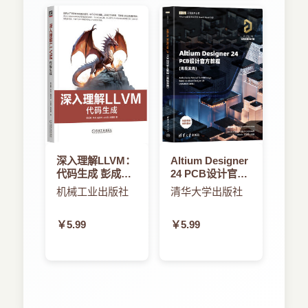
第3章（第1版中称为“数据结构”）已被
6．4 词法作用域
改写，着重于向量类型，例如整数、因子和
6．5 惰性求值
数据框。它包含主要的S3向量的更多详细信
6．6 参数
息（例如日期和日期时间），讨论了
6．7 退出函数
tibble添加包提供的数据框变化
6．8 函数形式
[Mullerand Wickham，2018]，并总体上反映
6．9 小测验答案
了我对向量数据类型的理解。
第7章 环境
第4章现在通过[和[[的用途来对它们进行
7．1 本章简介
区分：[提取多个值，而[[提取单个值（以
深入理解LLVM：
Altium Designer
7．2 环境基础
代码生成 彭成寒
24 PCB设计官方
前，它们是通过“简化”或“保留”来表征的）。
李灵 戴贤泽 王志
教程(高级实践)
7．3 环境递归
机械工业出版社
清华大学出版社
4.3节的“练习”帮助你了解如何在列表中使用
磊 俞佳嘉
7．4 特殊环境
[[，并引入新函数，这些函数为越界索引提供
￥5.99
￥5.99
7．5 调用堆栈
了更一致的行为。
7．6 模拟数据结构
第5章是全新的一章，介绍了之前被我遗
7．7 小测验答案
忘了的重要工具，例如if语句和for循环。
第8章 条件
第6章的顺序得到了改进，引入了管道符
8．1 本章简介