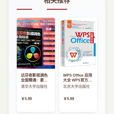
相关推荐
数是多年独立发展的，所以很难看到隐藏在
第4章 子集选取
函数名称和参数的偶然变化中的重要基础思
4．1 本章简介
想。我将继续在各节的脚注中以及需要的地
4．2 选择多个元素
方显示基本等价的内容。但是如果你希望在
4．3 选择一个元素
本书中看到这些想法的最纯粹的R基础包中
4．4 子集选取与赋值
的表示，我建议你阅读第1版。你可以在线访
4．5 应用
问http：//adv-r.had.co.nz。
4．6 小测验答案
自第1版出版以来的5年中，R的基础没
第5章 控制流
有改变，但是我对它们的理解确实有所改
5．1 本章简介
变。因此，本书第一部分总体结构大致保持
5．2 选择
不变，但是许多单独的章节已得到很大改
达芬奇影视调色
WPS Office 应用
5．3 循环
全面精通：素材
大全 WPS官方认
进：
5．4 小测验答案
剪辑＋高级调色
证、金山高级副
清华大学出版社
北京大学出版社
第2章是全新的一章，可帮助你了解对象
＋视频特效＋后
总裁庄湧作序
第6章 函数
和对象名字之间的区别。这有助于你更准确
期输出＋案例实
Excel Home出品
6．1 本章简介
￥5.99
￥5.99
战（第2版）
提供2016-2021
地预测R将在何时复制数据结构，并为理解
6．2 函数基础
函数式编程奠定重要基础。
6．3 函数组合