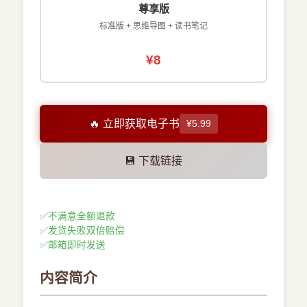
尊享版
标准版 + 思维导图 + 读书笔记
¥8
🔥 立即获取电子书
¥5.99
💾 下载链接
✅
不满意全额退款
✅
发货失败双倍赔偿
✅
邮箱即时发送
内容简介