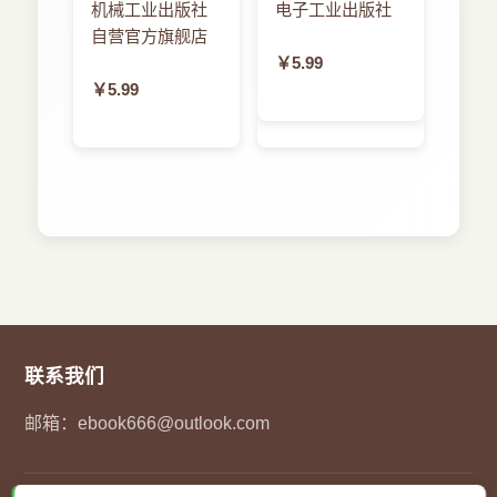
更简单
机械工业出版社
电子工业出版社
4．1 引言
自营官方旗舰店
．．．．．．．．．．．．．．．．．．．．．．．
￥5.99
15
￥5.99
4．2 术语
．．．．．．．．．．．．．．．．．．．．．．．
15
4．3 概念
．．．．．．．．．．．．．．．．．．．．．．．
16
4．4 模式
．．．．．．．．．．．．．．．．．．．．．．．
16
4．5 常见问题（见表4-1）
．．．．．．．．．．．．．．．．．．．．．
联系我们
19
邮箱：
ebook666@outlook.com
5 流程蓝图（#04）
．．．．．．．．．．．．．．．．．．．．．．．
20