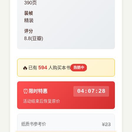
390页
装帧
精装
评分
8.8(豆瓣)
🔥
594
已有
人购买本书
热销中
⏰
04:07:28
限时特惠
活动结束后恢复原价
¥23
纸质书参考价