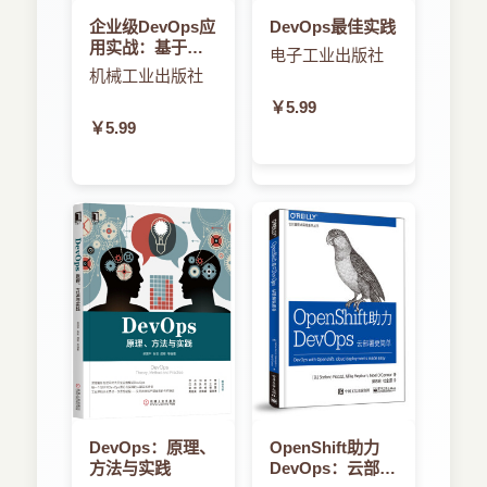
2．4 DevOps 框架
企业级DevOps应
DevOps最佳实践
．．．．．．．．．．．．．．．．．．．．．．．
用实战：基于
电子工业出版社
5
GitLab CI/CD和
机械工业出版社
2．5 结论
云原生技术 温红
￥5.99
化
．．．．．．．．．．．．．．．．．．．．．．．
￥5.99
6
3 DevOps 流程（#02）
．．．．．．．．．．．．．．．．．．．．．．．
7
3．1 引言
．．．．．．．．．．．．．．．．．．．．．．．
7
3．2 流程
．．．．．．．．．．．．．．．．．．．．．．．
7
4 组织模式（#03）
．．．．．．．．．．．．．．．．．．．．．．．
DevOps：原理、
OpenShift助力
方法与实践
DevOps：云部署
15