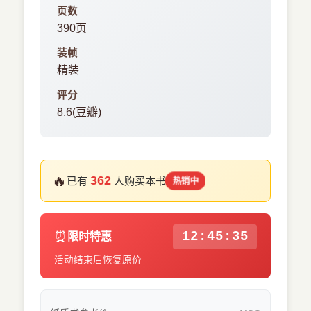
页数
390页
装帧
精装
评分
8.6(豆瓣)
🔥
362
已有
人购买本书
热销中
⏰
12:45:35
限时特惠
活动结束后恢复原价