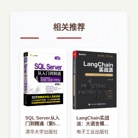
相关推荐
SQL Server从入
LangChain实战
门到精通（第5
派：大语言模型
版）
+LangChain+向
清华大学出版社
电子工业出版社
量数据库