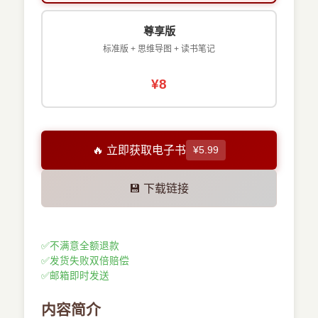
尊享版
标准版 + 思维导图 + 读书笔记
¥8
🔥 立即获取电子书
¥5.99
💾 下载链接
✅
不满意全额退款
✅
发货失败双倍赔偿
✅
邮箱即时发送
内容简介