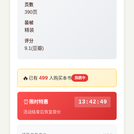
页数
390页
装帧
精装
评分
9.1(豆瓣)
🔥
499
已有
人购买本书
热销中
⏰
13:42:48
限时特惠
活动结束后恢复原价