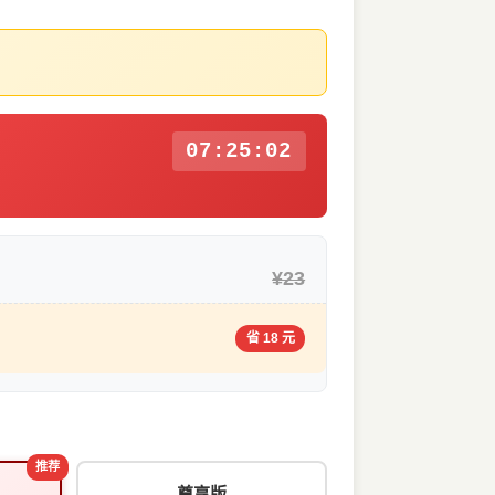
07:25:01
¥23
省 18 元
推荐
尊享版