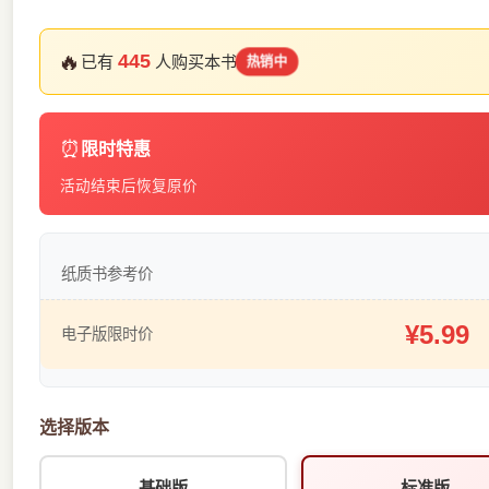
🔥
445
已有
人购买本书
热销中
⏰
限时特惠
活动结束后恢复原价
纸质书参考价
¥5.99
电子版限时价
选择版本
基础版
标准版